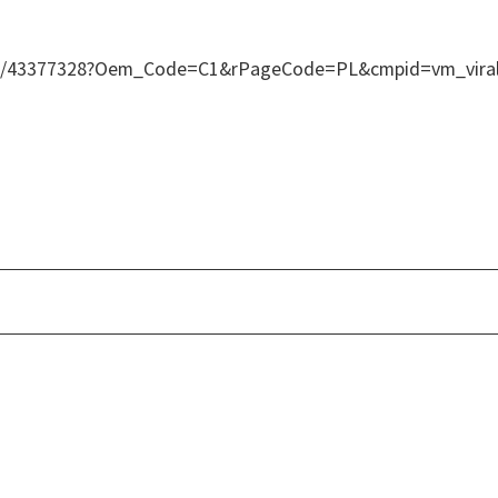
Read/43377328?Oem_Code=C1&rPageCode=PL&cmpid=vm_vira