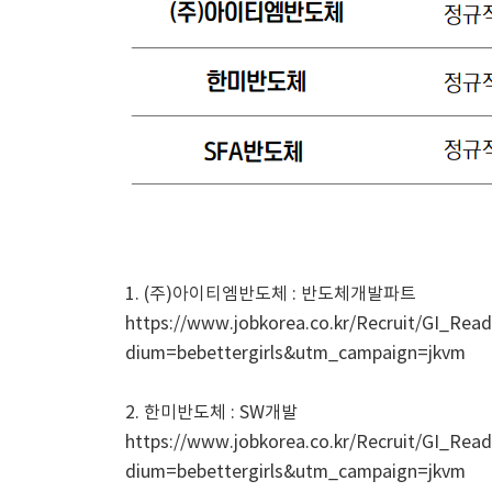
1. (주)아이티엠반도체 : 반도체개발파트
https://www.jobkorea.co.kr/Recruit/GI_
dium=bebettergirls&utm_campaign=jkvm
2. 한미반도체 : SW개발
https://www.jobkorea.co.kr/Recruit/GI_
dium=bebettergirls&utm_campaign=jkvm